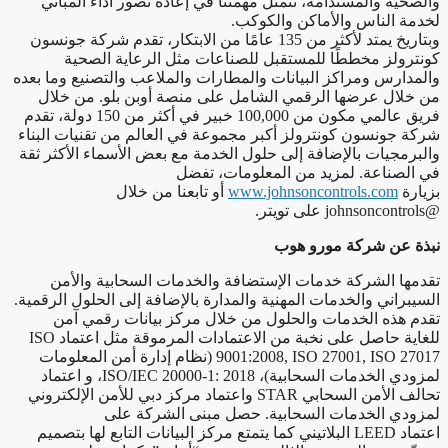
والصحية والمستدامة، تتمثل مهمتنا في إعادة تصور أداء المباني
لخدمة الناس والأماكن والكوكب.
وبتاريخ يمتد لأكثر من 135 عامًا من الابتكار، تقدم شركة جونسون
كونترولز مخططًا للمستقبل للصناعات مثل الرعاية الصحية
والمدارس ومراكز البيانات والمطارات والملاعب والتصنيع وما بعده
من خلال عرضها الرقمي الشامل على منصة أوبن بلو. من خلال
فريق عالمي مكون من 100,000 خبير في أكثر من 150 دولة، تقدم
شركة جونسون كونترولز أكبر مجموعة في العالم من تقنيات البناء
والبرمجيات بالإضافة إلى حلول الخدمة مع بعض الأسماء الأكثر ثقة
في الصناعة. لمزيد من المعلومات، تفضل
بزيارة
www.johnsoncontrols.com
أو تابعنا من خلال
@johnsoncontrols على تويتر.
نبذة عن شركة مورو هوب
تقدمها الشركة خدمات الإستضافة والخدمات السحابية والأمن
السيبراني والخدمات المهنية والمدارة بالإضافة إلى الحلول الرقمية.
تقدم هذه الخدمات والحلول من خلال مركز بيانات رقمي آمن
للغاية حاصل على نخبة من الاعتمادات المرموقة مثل اعتماد
ISO
9001:2008, ISO 27001, ISO 27017
(نظام إدارة أمن المعلومات
لمزودي الخدمات السحابية)،
ISO/IEC 20000-1: 2018
، و اعتماد
تحالف الأمن السحابي
STAR
واعتماد مركز دبي للأمن الإلكتروني
لمزودي الخدمات السحابية. حصل مبنى الشركة على
اعتماد
LEED
البلاتيني كما يتمتع مركز البيانات التابع لها بتصميم