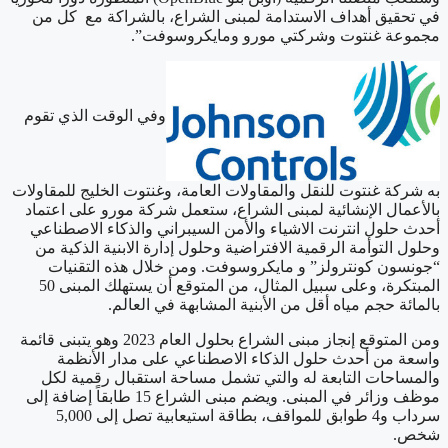
في تحقيق أهداف الاستدامة لمبنى الشراع، بالشراكة مع كل من
مجموعة غنتوت وشركتي مورو ومايكروسوفت”.
وفي الوقت الذي تقوم
به شركة غنتوت للنقل والمقاولات العامة، وغنتوت الخليج للمقاولات
بالأعمال الإنشائية لمبنى الشراع، ستعمل شركة مورو على اعتماد
أحدث حلول انترنت الاشياء والأمن السيبراني والذكاء الاصطناعي
وحلول التوأمة الرقمية الافتراضية وحلول إدارة الابنية الذكية من
“جونسون كونترولز” و مايكروسوفت. ومن خلال هذه التقنيات
المبتكرة، وعلى سبيل المثال، من المتوقع أن يستهلك المبنى 50
بالمائة حجم مياه أقل من الأبنية المشابهة في العالم.
ومن المتوقع إنجاز مبنى الشراع بحلول العام 2023 وهو يتبنى قائمة
واسعة من أحدث حلول الذكاء الاصطناعي على مدار الأنظمة
والمساحات التابعة له والتي تشمل مساحة استقبال رقمية لكل
موظف وزائر في المبنى. ويضم مبنى الشراع 15 طابقاً إضافة إلى
سرداب و4 طوابق للمواقف، بطاقة استيعابية تصل إلى 5,000
شخص.