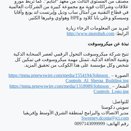
مصنّف من المستوى الثالث من معهد “أبتايم”. كما تربط مورو
علاقات وشراكات قوية مع مجموعة كبيرة من الشركات العالمية
في قطاع التقنية من أمثال ساب وديل وإيرنست اند يونغ وأڤايا
وسيسكو وعلي بابا كلاود و
HPE
وهواوي وغيرها الكثير.
لمزيد من المعلومات الرجاء زيارة
الرابط:
http://www.morohub.com
نبذة عن ميكروسوفت
تتيح شركة ميكروسوفت التحول الرقمي لعصر السحابة الذكية
وتقنية الحافة الذكية. تتمثل مهمة ميكروسوفت في تمكين كل
شخص وكل مؤسسة على هذا الكوكب من تحقيق المزيد.
الصورة –
media/1554194/Johnson_
https://mma.prnewswire.com/
Controls_Al_Sheraa_Building.
jpg
الشعار –
media/1318989/Johnson_
https://mma.prnewswire.com/
Controls_Logo.jpg
للتواصل:
سويني دكوستا
مدير الاتصالات والبرامج لمنطقة الشرق الأوسط وإفريقيا
Sweeney.dcosta@jci.com
رقم الهاتف: ‎0097143099999