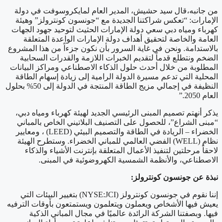
من جانبه،قال سيد حشيش، المدير العام لمايكروسوفت في دولة
الإمارات: “تعكس شراكتنا الجديدة مع “جونسون كونترولز” وهيئة
كهرباء ومياه دبي سعي دولة الإمارات الحثيث لتوحيد جهود الجهات
العامة والخاصة لتحقيق أهداف دولة الإمارات الواعدة المتعلقة
بالاستدامة. ونحن في غاية السرور بأن نكون جزءاً من هذا المشروع
الضخم ونتطلع قدماً لتقديم الخبرات اللازمة والقدرات السحابية
المطلوبة من خلال أحدث حلول الذكاء الاصطناعي ومراكز البيانات
المحلية التي تدعم مسيرة الدولة الرامية إلى زيادة إسهام الطاقة
النظيفة في إجمالي مزيج الطاقة المنتجة في الدولة إلى 50% بحلول
العام 2050.”
يذكر أنهتم تصميم المبنى الرئيسي الجديد لهيئة كهرباء ومياه دبي،
“مبنى الشراع”، للحصول على التصنيف البلاتيني الخاص بالمباني
الخضراء – الريادة في الطاقة والتصميم البيئي
(LEED)
، ومعايير
نظام
(WELL)
الفضي العالمي للمباني الخضراء
.
وستطرح الهيئة
لاحقاً مرحلتين لتنفيذ الأعمال المتعلقة بإنترنت الأشياء والذكاء
الاصطناعي، والأنظمة الشمسية الكهروضوئية في المبنى
.
نبذة عن جونسون كونترولز:
إننا نقوم في جونسون كونترولز (NYSE:JCI) بتغيير البيئات التي
يعيش فيها الأشخاص ويعملون ويتعلمون ويستمتعون بأوقات الترفيه
فيها. وبصفتنا الشركة الرائدة عالميًا في مجال المباني الذكية