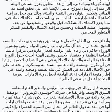
لهيئة كهرباء ومياه دبي، إلى أن هذا التعاون يعزز مساعي الهيئة
الرامية إلى إرساء نموذج عالمي للإنشاءات التي تحقق استدامة
المباني وتعكس التوازن بين التنمية والبيئة، وذلك من خلال مراقبة
كفاءة الطاقة وإدارة مساحات المبنى باستخدام الذكاء الاصطناعي،
مما يعزز اكتشاف المشكلات قبل وقوعها وتشخيصها عن بعد،
وتسهيل عملية الصيانة وتحسين مراقبة الامتثال والتقييم المبكر
المتطور للمخاطر.
وأضاف معالي الطاير: “نعمل على تحقيق رؤية سيدي صاحب السمو
الشيخ محمد بن راشد آل مكتوم، نائب رئيس الدولة رئيس مجلس
الوزراء حاكم دبي رعاه الله، الرامية لجعل إمارة دبي مركزاً عالمياً
للطاقة النظيفة والاقتصاد الأخضر. وتتبنى الهيئة أحدث حلول الثورة
الصناعية الرابعة والتقنيات الإحلالية في مبنى الشراع، لتحقيق رؤيتها
في أن تكون مؤسسة رائدة عالمياً مستدامة ومبتكرة، والحفاظ على
حق الأجيال القادمة في العيش في بيئة نظيفة وصحية وآمنة، في
إطار مئوية الإمارات 2071 الهادفة لجعل دولة الإمارات العربية
المتحدة أفضل دولة في العالم.”
بدوره، قال رونالد فيرلونغ، نائب الرئيس والمدير العام لمنطقة
الشرق الأوسط وإفريقيا في شركة “جونسون كونترولز”: “بوصفنا
شركة رائدة في مجال الاستدامة، نفخر بأن نكون شركاء هيئة كهرباء
ومياه دبي في تنفيذ هذا المشروع المميز. وقد أثبتت دولة الإمارات
أنها في مقدمة دول العالم في مجال تبني التنمية الخضراء والذكية.
وستلعب منصتنا الرقمية (أوبن بلو
OpenBlue
) المتطورة دوراً محورياً