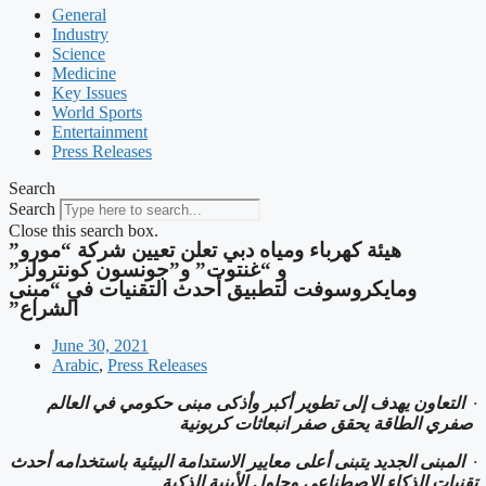
General
Industry
Science
Medicine
Key Issues
World Sports
Entertainment
Press Releases
Search
Search
Close this search box.
‫هيئة كهرباء ومياه دبي تعلن تعيين شركة “مورو”
و “غنتوت” و”جونسون كونترولز”
ومايكروسوفت لتطبيق أحدث التقنيات في “مبنى
الشراع”
June 30, 2021
Arabic
,
Press Releases
·
التعاون يهدف إلى تطوير أكبر وأذكى مبنى حكومي في العالم
صفري الطاقة يحقق صفر انبعاثات كربونية
·
المبنى الجديد يتبنى أعلى معايير الاستدامة البيئية باستخدامه أحدث
تقنيات الذكاء الاصطناعي وحلول الأبنية الذكية