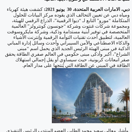
دبي، الامارات العربية المتحدة،
30
يونيو 2021:
كشفت هيئة كهرباء
ومياه دبي عن تعيين التحالف الذي يقوده مركز البيانات للحلول
المتكاملة “مورو” التابع لـ “ديوا الرقمية”، الذراع الرقمي للهيئة،
ومجموعة شركات غنتوت وشركة “جونسون كونترولز” العالمية
المتخصصة في توفير أبنية مستدامة وذكية، وشركة مايكروسوفت
العالمية، لتطبيق أحدث تقنيات التوأمة الرقمية وإنترنت الأشياء
والذكاء الاصطناعي والأمن السيبراني وأحدث وسائل إدارة المباني
الذكية في مبنى الهيئة الرئيس الجديد الذي يحمل اسم “مبنى
الشراع”، أكبر وأذكى مبنى حكومي في العالم صفري الطاقة يحقق
صفر انبعاثات كربونية، حيث سيساوي أو يقل إجمالي استهلاك
الطاقة في المبنى عن الطاقة التي يُنتجها على مدار العام.
وأشار معالي سعيد محمد الطاير، العضو المنتدب الرئيس التنفيذي