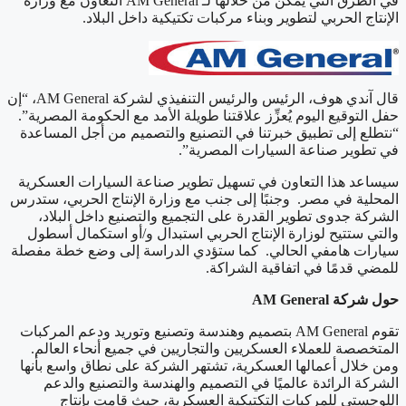
التعاون مع وزارة
AM General
في الطرق التي يمكن من خلالها لـ
الإنتاج الحربي لتطوير وبناء مركبات تكتيكية داخل البلاد.
، “إن
AM General
قال آندي هوف، الرئيس والرئيس التنفيذي لشركة
حفل التوقيع اليوم يُعزِّز علاقتنا طويلة الأمد مع الحكومة المصرية”.
“نتطلع إلى تطبيق خبرتنا في التصنيع والتصميم من أجل المساعدة
في تطوير صناعة السيارات المصرية”.
سيساعد هذا التعاون في تسهيل تطوير صناعة السيارات العسكرية
المحلية في مصر. وجنبًا إلى جنب مع وزارة الإنتاج الحربي، ستدرس
الشركة جدوى تطوير القدرة على التجميع والتصنيع داخل البلاد،
والتي ستتيح لوزارة الإنتاج الحربي استبدال و/أو استكمال أسطول
سيارات هامفي الحالي. كما ستؤدي الدراسة إلى وضع خطة مفصلة
للمضي قدمًا في اتفاقية الشراكة.
AM General
حول شركة
بتصميم وهندسة وتصنيع وتوريد ودعم المركبات
AM General
تقوم
المتخصصة للعملاء العسكريين والتجاريين في جميع أنحاء العالم.
ومن خلال أعمالها العسكرية، تشتهر الشركة على نطاق واسع بأنها
الشركة الرائدة عالميًا في التصميم والهندسة والتصنيع والدعم
اللوجستي للمركبات التكتيكية العسكرية، حيث قامت بإنتاج