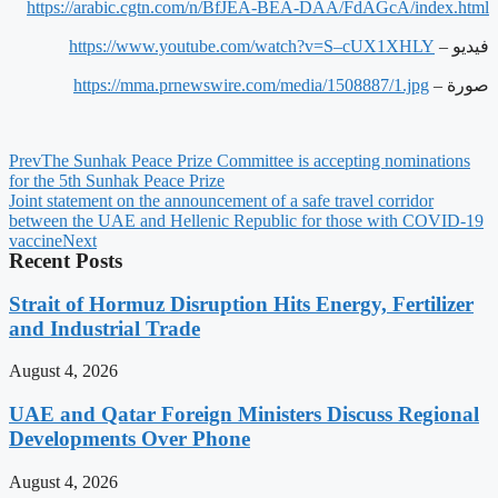
https://arabic.cgtn.com/n/
BfJEA-BEA-DAA/FdAGcA/index.
html
فيديو –
v=S–cUX1XHLY
https://www.youtube.com/watch?
صورة –
media/1508887/1.jpg
https://mma.prnewswire.com/
Prev
The Sunhak Peace Prize Committee is accepting nominations
for the 5th Sunhak Peace Prize
Joint statement on the announcement of a safe travel corridor
between the UAE and Hellenic Republic for those with COVID-19
vaccine
Next
Recent Posts
Strait of Hormuz Disruption Hits Energy, Fertilizer
and Industrial Trade
August 4, 2026
UAE and Qatar Foreign Ministers Discuss Regional
Developments Over Phone
August 4, 2026