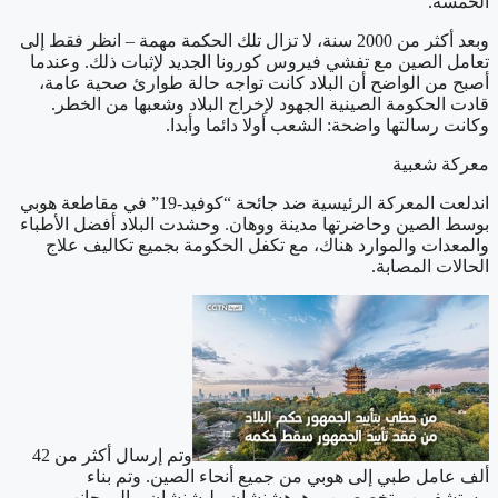
الخمسة
.
وبعد أكثر من 2000 سنة، لا تزال تلك الحكمة مهمة – انظر فقط إلى
تعامل الصين مع تفشي فيروس كورونا الجديد لإثبات ذلك. وعندما
أصبح من الواضح أن البلاد كانت تواجه حالة طوارئ صحية عامة،
قادت الحكومة الصينية الجهود لإخراج البلاد وشعبها من الخطر.
وكانت رسالتها واضحة: الشعب أولا دائما وأبدا
.
معركة شعبية
اندلعت المعركة الرئيسية ضد جائحة “كوفيد-19” في مقاطعة هوبي
بوسط الصين وحاضرتها مدينة ووهان. وحشدت البلاد أفضل الأطباء
والمعدات والموارد هناك، مع تكفل الحكومة بجميع تكاليف علاج
الحالات المصابة
.
وتم إرسال أكثر من 42
ألف عامل طبي إلى هوبي من جميع أنحاء الصين. وتم بناء
مستشفيين متخصصين – هوهشنشان وليشنشان – إلى جانب