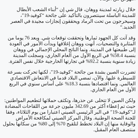
خلال زيارته لمدينة ووهان، قال شي إن “أبناء الشعب الأبطال
للمدينة الباسلة سينتصرون بالتأكيد على جائحة “كوفيد-19″،
وسيخرجون من تحت الرماد ويحققون إنجازات مجيدة في العصر
الجديد
“.
وقد آتت كل الجهود ثمارها وتحققت توقعات شي. وبعد 76 يوما من
المثابرة والتضحيات، أنهت ووهان إغلاقها وبدأت الأمور في العودة
إلى طبيعتها في المدينة. ونما الناتج المحلي الإجمالي في ووهان
بنسبة 58.4% في الربع الأول من العام الجاري، وسجلت المدينة
زيادة سنوية بنسبة 92.2% في تجارتها الخارجية خلال نفس الفترة
.
تضررت الصين بشدة من جائحة “كوفيد-19″، لكنها تحركت بسرعة
للسيطرة عليها. والآن، تمضي البلاد قدما في الانتعاش الاقتصادي
العالمي. ونما اقتصادها بنسبة 18.3% على أساس سنوي في الربع
الأول من العام الجاري
.
ولكن الصين لا تتخلى عن حذرها، وتكثف حملاتها لتطعيم المواطنين:
حيث تم إعطاء أكثر من 342.69 مليون جرعة من اللقاحات المضادة
لـ”كوفيد-19″ في البر الرئيسي الصيني اعتبارا من يوم الثلاثاء، وفقا
للجنة الصحة الوطنية. وقال المركز الصيني لمكافحة الأمراض
والوقاية منها إن البلاد تخطط لتلقيح 70% إلى 80% من سكانها بحلول
منتصف العام المقبل.