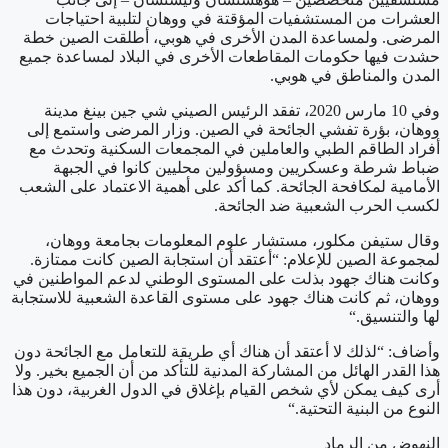
العشرات من المستشفيات المؤقتة في ووهان لتلبية احتياجات
المرضى. ولمساعدة المدن الأخرى في هوبي، أطلقت الصين خطة
حشدت فيها حكومات المقاطعات الأخرى في البلاد لمساعدة جميع
المدن والمناطق في هوبي
.
وفي 10 مارس 2020، تفقد الرئيس الصيني شي جين بينغ مدينة
ووهان، بؤرة تفشي الجائحة في الصين. وزار المرضى واستمع إلى
أفراد الطاقم الطبي والعاملين في المجمعات السكنية وتحدث مع
ضباط شرطة وعسكريين ومسؤولين محليين كانوا في الجبهة
الأمامية لمكافحة الجائحة. كما أكد على أهمية الاعتماد على الشعب
لكسب الحرب الشعبية ضد الجائحة
.
وقال ستيفن مكلور، مستشار علوم المعلومات بجامعة ووهان،
لمجموعة الصين للإعلام: “أعتقد أن استجابة الصين كانت ممتازة.
وكانت هناك جهود بذلت على المستوى الوطني لدعم المواطنين في
ووهان، ثم كانت هناك جهود على مستوى القاعدة الشعبية للاستجابة
لها والتنسيق
“.
وأضاف: “لذلك لا أعتقد أن هناك أي طريقة للتعامل مع الجائحة دون
هذا القدر الهائل من المشاركة المدنية للتأكد من أن الجميع بخير. ولا
أرى كيف يمكن لأي شخص القيام بإغلاق في الدول الغربية، دون هذا
النوع من البنية التحتية
“.
النهوض من الرماد