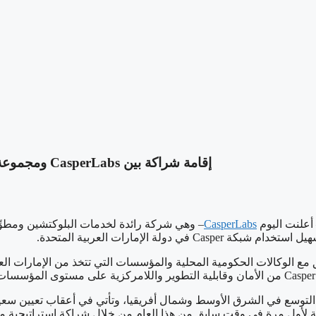
‫إقامة شراكة بين CasperLabs ومجموعة SJM للترويج لاعتماد Web3 في الإمارات العربيّة المتّحدة
CasperLabs
– وهي شركة رائدة لخدمات البلوكتشين ومطوِ
ة الإمارات العربية المتحدة.
Casper بشكل وثيق مع الوكالات الحكومية المحلية والمؤسسات التي تتخذ من الإم