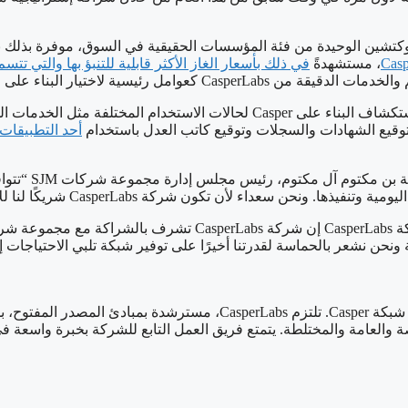
ذا الربيع، ظهرت Casper باعتبارها تقنية البلوكتشين الوحيدة من فئة المؤسسات الحقيقية في
، مستشهدةً
في ذلك بأسعار الغاز الأكثر قابلية للتنبؤ بها والتي تتس
قيقة من CasperLabs كعوامل رئيسية لاختيار البناء على الشبكة.
تعمل الإمارات العربية المتحدة، المعروفة عالميًا بروح الابتكار، على استكشاف ال
توقيع الشهادات والسجلات وتوقيع كاتب العدل باستخدام
أحد التطبيقات اللا
وفي معرض تعليق
CasperLa شريكًا لنا للاستفادة من خبرتها في تعزيز النمو في هذه القطاعات”.
كما قال Mrinal Manohar، الرئيس التنفيذي والمؤسس المشارك لشركة 
توفر CasperLabs خدمات احترافية ودعمًا للمؤسسات التي تعتمد على شبكة er