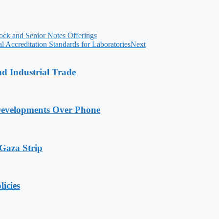
ck and Senior Notes Offerings
al Accreditation Standards for Laboratories
Next
nd Industrial Trade
Developments Over Phone
 Gaza Strip
licies