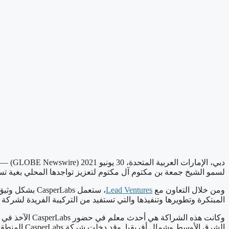
دبي، الإمارات العربية المتحدة، 30 يونيو 2021 (GLOBE Newswire) — أعلنت اليوم
لسمو الشيخ جمعة بن مكتوم آل مكتوم لتعزيز تواجدها المحلي بغية تسهيل استخدام شبكة Casper في دول
ومن خلال التعاون مع
Lead Ventures
، ستعمل Labs
المبتكرة وتطويرها وتنفيذها والتي تستفيد من التركيبة الفريدة لشركة Casper من الأمان وقابلية التطوير واللامركزية على مستوى المؤسسات.