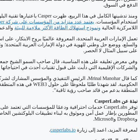
الدفع في السوق.
ومنذ تدشينها الكامل في ه
استخدام المؤسسات.
يعتمد عدد متزايد من المؤسسات على شركة Casper
اللامركزية الحالية
ونموذج استهلاك الطاقة الأكثر ملاءمة للبيئة
والدعم والخدمات الد
والسلع، ووضع حل وطني للهوية في دولة الإمارات العربية المتحدة؛ و
على سبيل المثال لا الحصر.
والشركات الإقليمية التي دأبت على قبول تقنيات أحدث في احتياجاتها اليومية وتنفيذها. ونحن سعداء لأن تكون شركة bs
المنطقة بدعم من قائد صاحب رؤية ثاقبة”.
نبذة عن CasperLabs
وDropbox وMicrosoft.
لمعرفة المزيد، اعمد إلى زيارة
casperlabs.io
.