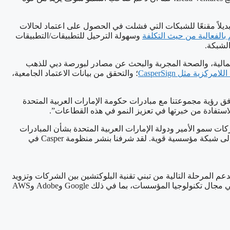
 السوق، موفرة بذلك بديلاً مقنعًا للشبكات التي فشلت في الحصول على اعتماد لحالات
م بالفعالية من حيث التكلفة
وسهولة الترحيل للتطبيقات/التطبيقات
بناء على Casper لحالات الاستخدام المختلفة مثل الخدمات المالية، والصحة المجربة والبحث عن مصادر لبورصة دبي للذهب
مركزية مثل CasperSign
؛ والتحقق من بيانات الاعتماد الجامعية،
ه على هذه المناسبة، قال صاحب السمو الشيخ جمعة بن مكتوم آل مكتوم، رئيس مجلس إدارة مجموعة شركات SJM “تتوافق رؤية مجموعتنا مع مبادرات حكومة الإمارات العربية المتحدة
CasperLabs إن شركة CasperLabs تشرف بالشراكة مع مجموعة شركات سمو الأمير ودولة الإمارات العربية المتحدة بشأن المبادرات
الحكومية. لقد شهدنا طلبًا ملحوظًا على حلول WEB3 في هذه المنطقة ونحن نشعر بالحماسة لقدرتنا أخيرًا على توفير شبكة تلبي الاحتياجات إلى شبكة مؤسسية قوية. لقد شرفنا بنشر منظومة Casper في
Casp. تلتزم CasperLabs، مسترشدة بمبادئ المصدر المفتوح، بدعم المرحلة التالية من تبني تقنية البلوكتشين بين الشركات وتزويد
المطورين بإطار عمل آمن وموثوق به لبناء تطبيقات البلوكتشين الخاصة والعامة والمختلطة. يتمتع فريق العمل التابع للشركة بخبرة واسعة في مجال تكنولوجيا المؤسسات، بما في ذلك Google وAdobe وAWS