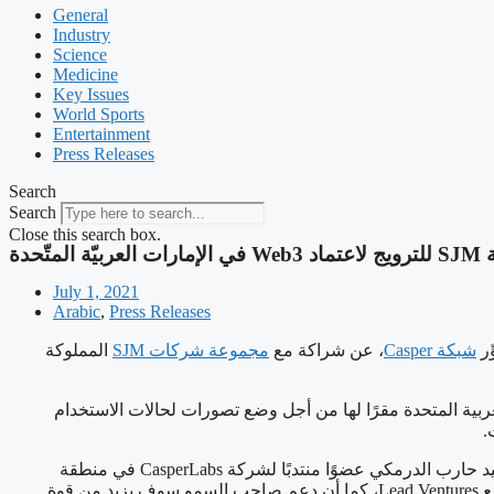
General
Industry
Science
Medicine
Key Issues
World Sports
Entertainment
Press Releases
Search
Search
Close this search box.
July 1, 2021
Arabic
,
Press Releases
ّر
شبكة Casper
، عن شراكة مع
مجموعة شركات SJM
المملوكة
ارات العربية المتحدة مقرًا لها من أجل وضع تصورات لحالات الاستخدام
وكانت هذه الشراكة هي أحدث معلم في حضور CasperLabs الآخذ في التوسع في الشرق الأوسط وشمال أفريقيا، وتأتي في أعقاب تعيين سعيد حارب الدرمكي عضوًا منتدبًا لشركة CasperLabs في منطقة
الشرق الأوسط وشمال أفريقيا. وقد دخلت شركة CasperLabs المنطقة لأول مرة في وقت سابق من هذا العام من خلال شراكة إستراتيجية مع Lead Ventures، كما أن دعم صاحب السمو سوف يزيد من قوة